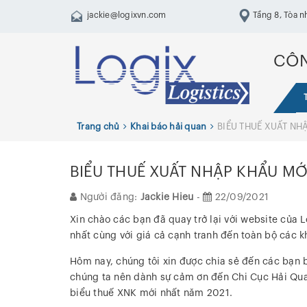
jackie@logixvn.com
Tầng 8, Tòa n
Trung, Hai Bà Tr
CÔN
Trang chủ
Khai báo hải quan
BIỂU THUẾ XUẤT NH
BIỂU THUẾ XUẤT NHẬP KHẨU MỚ
Người đăng:
Jackie Hieu
-
22/09/2021
Xin chào các bạn đã quay trở lại với website của L
nhất cùng với giá cả cạnh tranh đến toàn bộ các 
Hôm nay, chúng tôi xin được chia sẻ đến các bạn b
chúng ta nên dành sự cảm ơn đến Chi Cục Hải Qua
biểu thuế XNK mới nhất năm 2021.