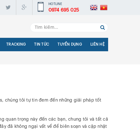
HOTLINE
0974 695 025
TRACKING
TIN TỨC
TUYỂN DỤNG
LIÊN HỆ
cs, chúng tôi tự tin đem đến những giải pháp tốt
ng quan trọng này đến các bạn, chung tôi và tất cả
ây đã không ngại vất vể để biên soạn và cập nhật