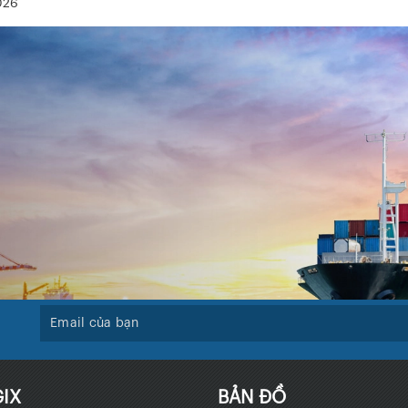
026
IX
BẢN ĐỒ