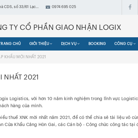
hà CDS, số 33/61 Lạc
0974 695 025
ưng, Hà Nội
G TY CỔ PHẦN GIAO NHẬN LOGIX
TRANG CHỦ
GIỚI THIỆU
DỊCH VỤ
BOOKING
CÔNG CỤ
ẬP KHẨU MỚI NHẤT 2021
I NHẤT 2021
ogix Logistics, với hơn 10 năm kinh nghiệm trong lĩnh vực Logisti
khách hàng của mình.
iểu thuế XNK mới nhất năm 2021, để có thể chia sẻ tài liệu vô cù
n Cửa Khẩu Cảng Hòn Gai, các Cán bộ - Công chức công tác tại đ