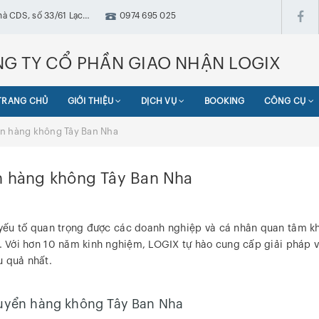
hà CDS, số 33/61 Lạc
0974 695 025
ưng, Hà Nội
G TY CỔ PHẦN GIAO NHẬN LOGIX
TRANG CHỦ
GIỚI THIỆU
DỊCH VỤ
BOOKING
CÔNG CỤ
ển hàng không Tây Ban Nha
n hàng không Tây Ban Nha
yếu tố quan trọng được các doanh nghiệp và cá nhân quan tâm khi
 này. Với hơn 10 năm kinh nghiệm, LOGIX tự hào cung cấp giải phá
u quả nhất.
uyển hàng không Tây Ban Nha