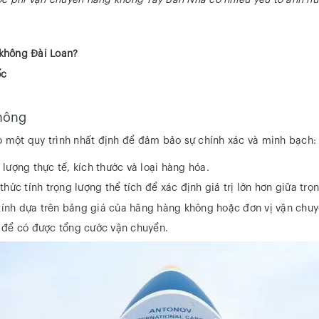
c phí vận chuyển hàng không Tây Ban Nha có nhiều yếu tố ảnh h
 không Đài Loan?
ốc
hông
o một quy trình nhất định để đảm bảo sự chính xác và minh bạch:
lượng thực tế, kích thước và loại hàng hóa.
hức tính trọng lượng thể tích để xác định giá trị lớn hơn giữa trọn
ính dựa trên bảng giá của hãng hàng không hoặc đơn vị vận chuy
í để có được tổng cước vận chuyển.