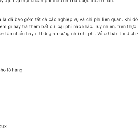
 ty dịch vụ một khoản phí theo như đã được thoả thuận.
a là đã bao gồm tất cả các nghiệp vụ và chi phí liên quan. Khi đ
m gì hay trả thêm bất cứ loại phí nào khác. Tuy nhiên, trên thực
ẽ tốn nhiều hay ít thời gian cững như chi phí. Về cơ bản thì dịch
cho lô hàng
OGIX