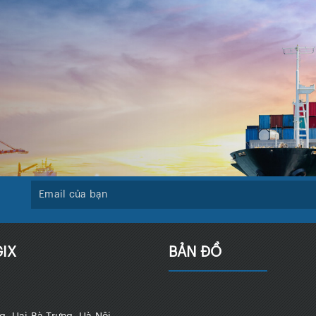
IX
BẢN ĐỒ