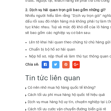
trước. Ngược lại, khách hàng sẽ phải trả cho công
2. Dịch vụ hải quan trọn gói bao gồm những gì?
Nhiều người hiểu lầm rằng “Dịch vụ trọn gói” nghĩ
dấu rồi sau đó nhận hàng mà không phải tự làm thê
tục khác nhau. Tuỳ và mức độ khó dễ của lô hàng s
sẽ bao gồm các nghiệp vụ cơ bản sau:
Lên tờ khai hải quan theo chứng từ chủ hàng gửi
Chuẩn bị bộ hồ sơ hải quan
Nộp hồ sơ, nộp thuế và làm thủ tục thông quan 
Chia sẻ:
Tin tức liên quan
Có nên nhờ mua hộ hàng quốc tế không?
Cách tối ưu phí mua hàng hộ quốc tế hiệu quả
Dịch vụ mua hàng hộ uy tín, chuyên nghiệp tại L
Cách tối ưu cước vận chuyển đường biển giá rẻ