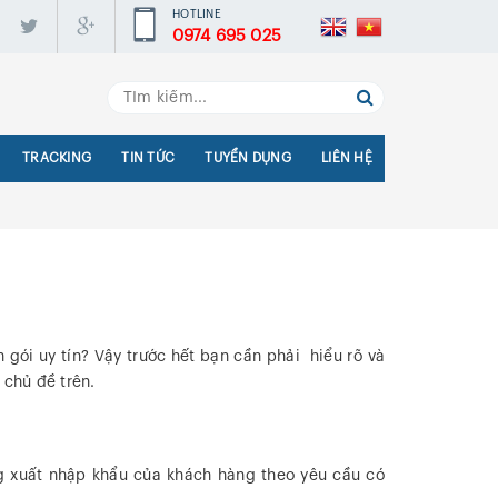
HOTLINE
0974 695 025
TRACKING
TIN TỨC
TUYỂN DỤNG
LIÊN HỆ
ói uy tín? Vậy trước hết bạn cần phải hiểu rõ và
 chủ đề trên.
g xuất nhập khẩu của khách hàng theo yêu cầu có