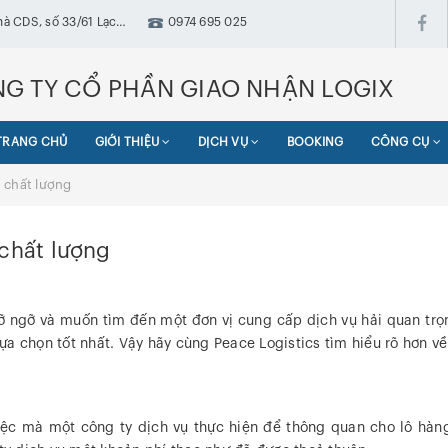
hà CDS, số 33/61 Lạc
0974 695 025
ưng, Hà Nội
G TY CỔ PHẦN GIAO NHẬN LOGIX
TRANG CHỦ
GIỚI THIỆU
DỊCH VỤ
BOOKING
CÔNG CỤ
, chất lượng
 chất lượng
ngỡ và muốn tìm đến một đơn vị cung cấp dịch vụ hải quan trọn g
a chọn tốt nhất. Vậy hãy cùng Peace Logistics tìm hiểu rõ hơn về
ệc mà một công ty dịch vụ thực hiện để thông quan cho lô hàn