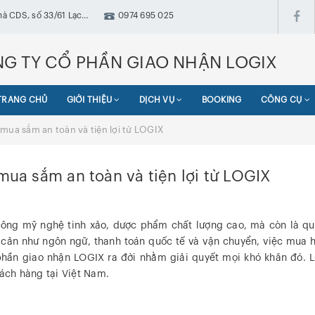
hà CDS, số 33/61 Lạc
0974 695 025
ưng, Hà Nội
G TY CỔ PHẦN GIAO NHẬN LOGIX
TRANG CHỦ
GIỚI THIỆU
DỊCH VỤ
BOOKING
CÔNG CỤ
mua sắm an toàn và tiện lợi từ LOGIX
ua sắm an toàn và tiện lợi từ LOGIX
công mỹ nghệ tinh xảo, dược phẩm chất lượng cao, mà còn là qu
cản như ngôn ngữ, thanh toán quốc tế và vận chuyển, việc mua hà
phần giao nhận LOGIX ra đời nhằm giải quyết mọi khó khăn đó
hách hàng tại Việt Nam.