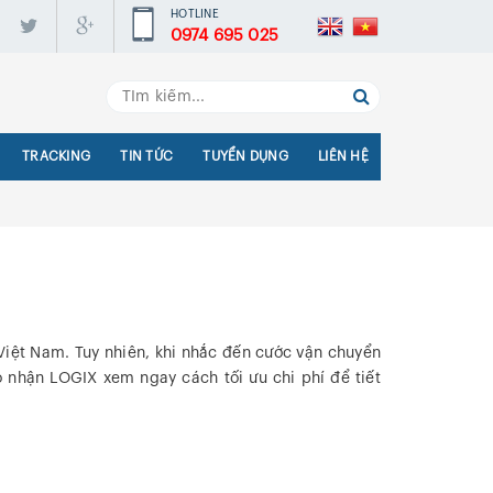
HOTLINE
0974 695 025
TRACKING
TIN TỨC
TUYỂN DỤNG
LIÊN HỆ
 Việt Nam. Tuy nhiên, khi nhắc đến cước vận chuyển
 nhận LOGIX xem ngay cách tối ưu chi phí để tiết