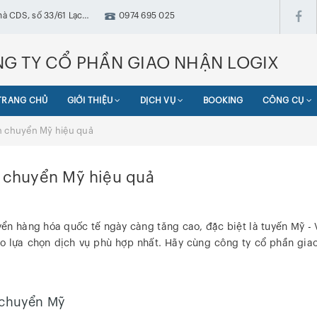
hà CDS, số 33/61 Lạc
0974 695 025
ưng, Hà Nội
G TY CỔ PHẦN GIAO NHẬN LOGIX
TRANG CHỦ
GIỚI THIỆU
DỊCH VỤ
BOOKING
CÔNG CỤ
n chuyển Mỹ hiệu quả
 chuyển Mỹ hiệu quả
yển hàng hóa quốc tế ngày càng tăng cao, đặc biệt là tuyến Mỹ -
o lựa chọn dịch vụ phù hợp nhất. Hãy cùng công ty cổ phần giao
 chuyển Mỹ