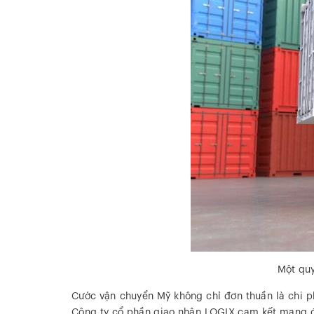
Một quy
Cước vận chuyển Mỹ không chỉ đơn thuần là chi p
Công ty cổ phần giao nhận LOGIX cam kết mang đế